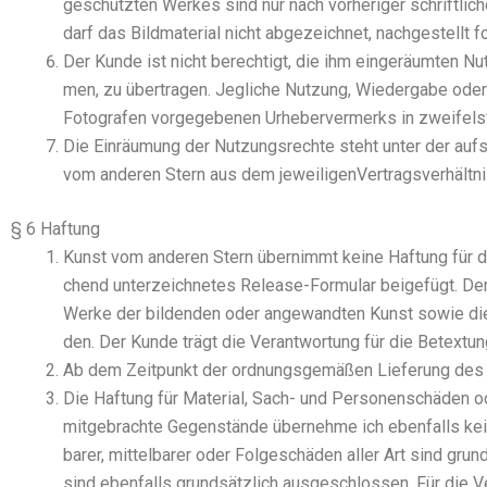
geschütz­ten Wer­kes sind nur nach vor­he­ri­ger schrift­l
darf das Bild­ma­te­ri­al nicht abge­zeich­net, nach­ge­stellt
Der Kun­de ist nicht berech­tigt, die ihm ein­ge­räum­ten Nut
men, zu über­tra­gen. Jeg­li­che Nut­zung, Wie­der­ga­be oder
Foto­gra­fen vor­ge­ge­be­nen Urhe­ber­ver­merks in zwei­fels
Die Ein­räu­mung der Nut­zungs­rech­te steht unter der auf­
vom ande­ren Stern aus dem jewei­li­gen­Ver­trags­ver­hält­ni
§ 6 Haftung
Kunst vom ande­ren Stern über­nimmt kei­ne Haf­tung für die
chend unter­zeich­ne­tes Release-For­mu­lar bei­gefügt. Der 
Wer­ke der bil­den­den oder ange­wand­ten Kunst sowie die 
den. Der Kun­de trägt die Ver­ant­wor­tung für die Betex­t­u
Ab dem Zeit­punkt der ord­nungs­ge­mä­ßen Lie­fe­rung des Bi
Die Haf­tung für Mate­ri­al, Sach- und Per­so­nen­schä­den 
mit­ge­brach­te Gegen­stän­de über­neh­me ich eben­falls ke
ba­rer, mit­tel­ba­rer oder Fol­ge­schä­den aller Art sind gr
sind eben­falls grund­sätz­lich aus­ge­schlos­sen. Für die 