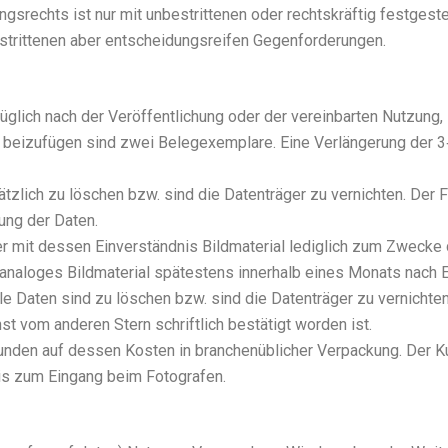
s­rechts ist nur mit unbe­strit­te­nen oder rechts­kräf­tig fest­ge­ste
rit­te­nen aber ent­schei­dungs­rei­fen Gegen­for­de­run­gen.
r­züg­lich nach der Ver­öf­fent­li­chung oder der ver­ein­bar­ten Nut­zu
 bei­zu­fü­gen sind zwei Beleg­ex­em­pla­re. Eine Ver­län­ge­rung der 
z­lich zu löschen bzw. sind die Daten­trä­ger zu ver­nich­ten. Der Fo
rung der Daten.
mit des­sen Ein­ver­ständ­nis Bild­ma­te­ri­al ledig­lich zum Zwe­cke
ana­lo­ges Bild­ma­te­ri­al spä­tes­tens inner­halb eines Monats nach 
ta­le Daten sind zu löschen bzw. sind die Daten­trä­ger zu ver­nich­t
st vom ande­ren Stern schrift­lich bestä­tigt wor­den ist.
un­den auf des­sen Kos­ten in bran­chen­üb­li­cher Ver­pa­ckung. Der 
is zum Ein­gang beim Foto­gra­fen.