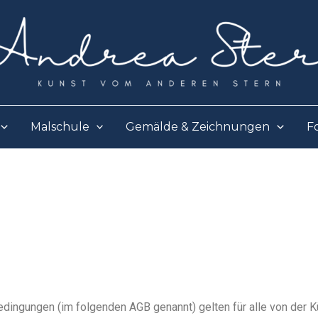
Malschule
Gemälde & Zeichnungen
F
e­din­gun­gen (im fol­gen­den AGB genannt) gel­ten für alle von der K