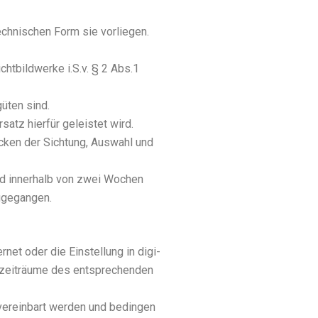
ech­ni­schen Form sie vor­lie­gen.
ht­bild­wer­ke i.S.v. § 2 Abs.1
ü­ten sind.
atz hier­für geleis­tet wird.
e­cken der Sich­tung, Aus­wahl und
 sind inner­halb von zwei Wochen
uge­gan­gen.
r­net oder die Ein­stel­lung in digi­
gs­zeit­räu­me des ent­spre­chen­den
 ver­ein­bart wer­den und bedin­gen