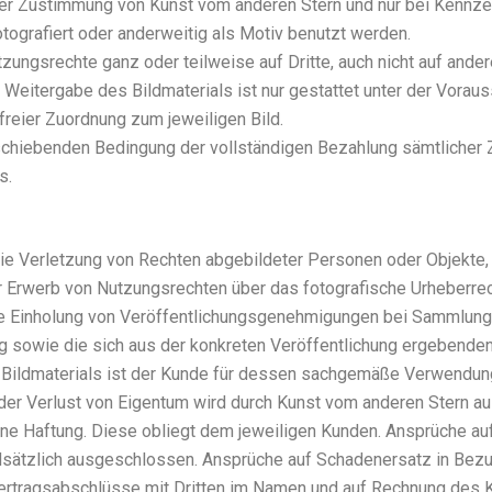
i­cher Zustim­mung von Kunst vom ande­ren Stern und nur bei Kenn­ze
 foto­gra­fiert oder ander­wei­tig als Motiv benutzt wer­den.
­zungs­rech­te ganz oder teil­wei­se auf Drit­te, auch nicht auf ande­r
 Wei­ter­ga­be des Bild­ma­te­ri­als ist nur gestat­tet unter der Vor­
­frei­er Zuord­nung zum jewei­li­gen Bild.
schie­ben­den Bedin­gung der voll­stän­di­gen Bezah­lung sämt­li­cher
s.
 Ver­let­zung von Rech­ten abge­bil­de­ter Per­so­nen oder Objek­te
Erwerb von Nut­zungs­rech­ten über das foto­gra­fi­sche Urhe­ber­recht
Ein­ho­lung von Ver­öf­fent­li­chungs­ge­neh­mi­gun­gen bei Samm­lu
ng sowie die sich aus der kon­kre­ten Ver­öf­fent­li­chung erge­ben­de
ld­ma­te­ri­als ist der Kun­de für des­sen sach­ge­mä­ße Ver­wen­dung 
oder Ver­lust von Eigen­tum wird durch Kunst vom ande­ren Stern aus
i­ne Haf­tung. Die­se obliegt dem jewei­li­gen Kun­den. Ansprü­che au
und­sätz­lich aus­ge­schlos­sen. Ansprü­che auf Scha­den­er­satz in Bez
Ver­trags­ab­schlüs­se mit Drit­ten im Namen und auf Rech­nung des K