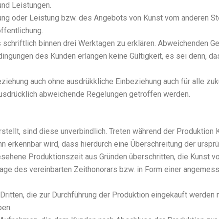
 und Leis­tun­gen.
­fe­rung oder Leis­tung bzw. des Ange­bots von Kunst vom ande­ren S
fent­li­chung.
schrift­lich bin­nen drei Werk­ta­gen zu erklä­ren. Abwei­chen­den G
n­gun­gen des Kun­den erlan­gen kei­ne Gül­tig­keit, es sei denn, dass
e­hung auch ohne aus­drükkli­che Ein­be­zie­hung auch für alle zukünf
us­drück­lich abwei­chen­de Rege­lun­gen getrof­fen wer­den.
llt, sind die­se unver­bind­lich. Tre­ten wäh­rend der Pro­duk­ti­on Ko
 erkenn­bar wird, dass hier­durch eine Über­schrei­tung der ursprün
e­he­ne Pro­duk­ti­ons­zeit aus Grün­den über­schrit­ten, die Kunst v
­la­ge des ver­ein­bar­ten Zeit­ho­no­rars bzw. in Form einer ange­mes
Drit­ten, die zur Durch­füh­rung der Pro­duk­ti­on ein­ge­kauft wer­d
ben.