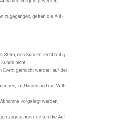
 Abnah­me vor­ge­legt wer­den,
en zuge­gan­gen, gel­ten die Auf­
n Stern, den Kun­den recht­zei­tig
 Kun­de nicht.
 am Event gemacht wer­den, auf der
en müs­sen, im Namen und mit Voll­
 Abnah­me vor­ge­legt wer­den,
gen zuge­gan­gen, gel­ten die Auf­