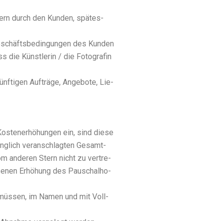
tern durch den Kun­den, spä­tes­
eschäfts­be­din­gun­gen des Kun­den
 die Künst­le­rin / die Foto­gra­fin
­ti­gen Auf­trä­ge, Ange­bo­te, Lie­
s­ten­er­hö­hun­gen ein, sind die­se
g­lich ver­an­schlag­ten Gesamt­
om ande­ren Stern nicht zu ver­tre­
­se­nen Erhö­hung des Pau­schal­ho­
en müs­sen, im Namen und mit Voll­