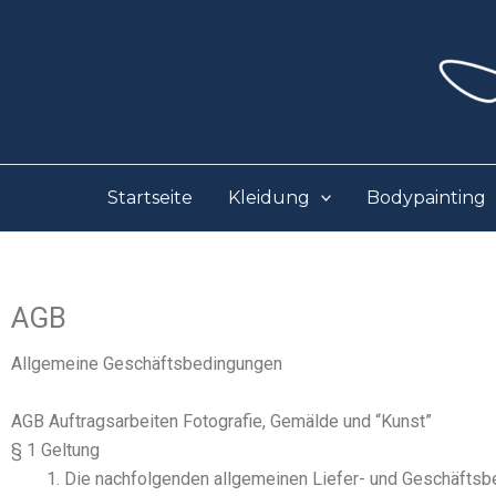
Zum
Inhalt
springen
Startseite
Kleidung
Bodypainting
AGB
All­ge­mei­ne Geschäfts­be­din­gun­gen
AGB Auftragsarbeiten Fotografie, Gemälde und “Kunst”
§ 1 Geltung
Die nach­fol­gen­den all­ge­mei­nen Lie­fer- und Geschäfts­b