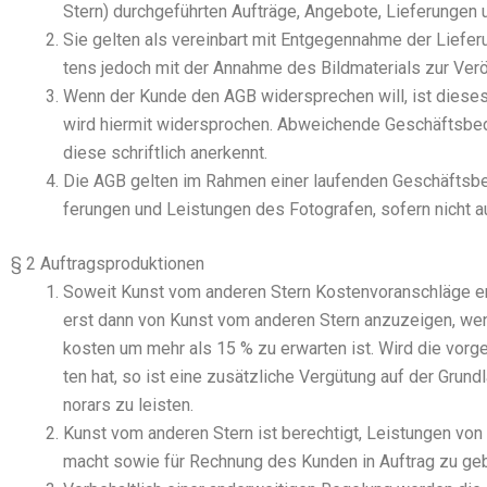
Stern) durch­ge­führ­ten Auf­trä­ge, Ange­bo­te, Lie­fe­run­gen
Sie gel­ten als ver­ein­bart mit Ent­ge­gen­nah­me der Lie
tens jedoch mit der Annah­me des Bild­ma­te­ri­als zur Ver­öf­
Wenn der Kun­de den AGB wider­spre­chen will, ist die­ses 
wird hier­mit wider­spro­chen. Abwei­chen­de Geschäfts­be­di
die­se schrift­lich aner­kennt.
Die AGB gel­ten im Rah­men einer lau­fen­den Geschäfts­be­zi
fe­run­gen und Leis­tun­gen des Foto­gra­fen, sofern nicht a
§ 2 Auftragsproduktionen
Soweit Kunst vom ande­ren Stern Kos­ten­vor­anschlä­ge erste
erst dann von Kunst vom ande­ren Stern anzu­zei­gen, wenn
kos­ten um mehr als 15 % zu erwar­ten ist. Wird die vor­ge­s
ten hat, so ist eine zusätz­li­che Ver­gü­tung auf der Grund
no­rars zu leis­ten.
Kunst vom ande­ren Stern ist berech­tigt, Leis­tun­gen von 
macht sowie für Rech­nung des Kun­den in Auf­trag zu ge