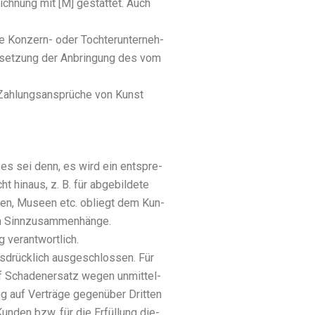
ich­nung mit [M] gestat­tet. Auch
e Kon­zern- oder Toch­ter­un­ter­neh­
aus­set­zung der Anbrin­gung des vom
 Zah­lungs­an­sprü­che von Kunst
, es sei denn, es wird ein ent­spre­
 hin­aus, z. B. für abge­bil­de­te
n­gen, Muse­en etc. obliegt dem Kun­
n Sinn­zu­sam­men­hän­ge.
ver­ant­wort­lich.
­drück­lich aus­ge­schlos­sen. Für
f Scha­den­er­satz wegen unmit­tel­
ug auf Ver­trä­ge gegen­über Drit­ten
un­den bzw. für die Erfül­lung die­