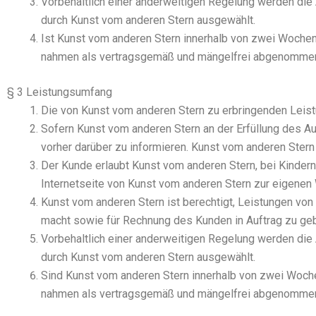
Vor­be­halt­lich einer ander­wei­ti­gen Rege­lung wer­den d
durch Kunst vom ande­ren Stern aus­ge­wählt.
Ist Kunst vom ande­ren Stern inner­halb von zwei Wochen nac
nah­men als ver­trags­ge­mäß und män­gel­frei abge­nom­me
§ 3 Leistungsumfang
Die von Kunst vom ande­ren Stern zu erbrin­gen­den Leis­tu
Sofern Kunst vom ande­ren Stern an der Erfül­lung des Auf­t
vor­her dar­über zu infor­mie­ren. Kunst vom ande­ren Ste
Der Kun­de erlaubt Kunst vom ande­ren Stern, bei Kin­dern
Inter­net­sei­te von Kunst vom ande­ren Stern zur eige­nen
Kunst vom ande­ren Stern ist berech­tigt, Leis­tun­gen von 
macht sowie für Rech­nung des Kun­den in Auf­trag zu ge
Vor­be­halt­lich einer ander­wei­ti­gen Rege­lung wer­den d
durch Kunst vom ande­ren Stern aus­ge­wählt.
Sind Kunst vom ande­ren Stern inner­halb von zwei Wochen n
nah­men als ver­trags­ge­mäß und män­gel­frei abge­nom­me