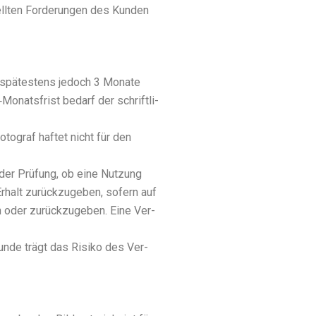
ll­ten For­de­run­gen des Kun­den
ng, spä­tes­tens jedoch 3 Mona­te
3‑Monatsfrist bedarf der schrift­li­
to­graf haf­tet nicht für den
 der Prü­fung, ob eine Nut­zung
Erhalt zurück­zu­ge­ben, sofern auf
en oder zurück­zu­ge­ben. Eine Ver­
Kun­de trägt das Risi­ko des Ver­