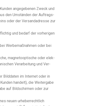
vom Kun­den ange­ge­be­nen Zweck und
h aus den Umstän­den der Auf­trags­
cheins oder der Ver­sand­adres­se zur
pflich­tig und bedarf der vor­he­ri­gen
en, bei Wer­be­maß­nah­men oder bei
i­sche, magne­to­op­ti­sche oder elek­
­ni­schen Ver­ar­bei­tung und Ver­
er Bild­da­ten im Inter­net oder in
Kun­den han­delt), die Wei­ter­ga­be
­ga­be auf Bild­schir­men oder zur
nes neu­en urhe­ber­recht­lich