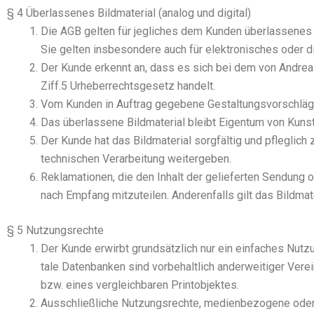
§ 4 Überlassenes Bildmaterial (analog und digital)
Die AGB gel­ten für jeg­li­ches dem Kun­den über­las­se­nes Bi
Sie gel­ten ins­be­son­de­re auch für elek­tro­ni­sches oder digi­
Der Kun­de erkennt an, dass es sich bei dem von Andrea Stern
Ziff.5 Urhe­ber­rechts­ge­setz han­delt.
Vom Kun­den in Auf­trag gege­be­ne Gestal­tungs­vor­schlä­ge
Das über­las­se­ne Bild­ma­te­ri­al bleibt Eigen­tum von Kun
Der Kun­de hat das Bild­ma­te­ri­al sorg­fäl­tig und pfleg­li
tech­ni­schen Ver­ar­bei­tung wei­ter­ge­ben.
Rekla­ma­tio­nen, die den Inhalt der gelie­fer­ten Sen­dung 
nach Emp­fang mit­zu­tei­len. Ande­ren­falls gilt das Bild­ma­
§ 5 Nutzungsrechte
Der Kun­de erwirbt grund­sätz­lich nur ein ein­fa­ches Nut­zun
ta­le Daten­ban­ken sind vor­be­halt­lich ander­wei­ti­ger Ver­
bzw. eines ver­gleich­ba­ren Print­ob­jek­tes.
Aus­schließ­li­che Nut­zungs­rech­te, medi­en­be­zo­ge­ne ode