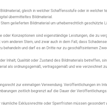
ld­ma­te­ri­al, gleich in wel­cher Schaf­fens­stu­fe oder in wel­cher t
tal über­mit­tel­tes Bild­ma­te­ri­al.
 gelie­fer­ten Bild­ma­te­ri­al um urhe­ber­recht­lich geschütz­te Lic
 oder Kon­zep­tio­nen sind eigen­stän­di­ge Leis­tun­gen, die zu ver­g
st vom ande­ren Stern, und zwar auch in dem Fall, dass Scha­dens­er­s
ch zu behan­deln und darf es an Drit­te nur zu geschäfts­in­ter­nen Zw
oder Inhalt, Qua­li­tät oder Zustand des Bild­ma­te­ri­als betref­fen,
te­ri­al als ord­nungs­ge­mäß, ver­trags­ge­mäß und wie ver­zeich­net z
gs­recht zur ein­ma­li­gen Ver­wen­dung. Ver­öf­fent­li­chun­gen im Inte
ein­ba­run­gen zeit­lich begrenzt auf die Dau­er der Ver­öf­fent­li­chun
r räum­li­che Exklu­siv­rech­te oder Sperr­fris­ten müs­sen geson­dert