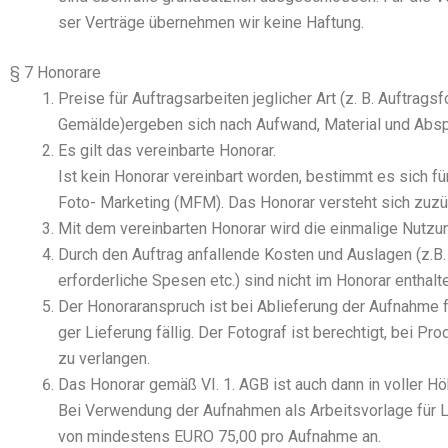
ser Ver­trä­ge über­neh­men wir kei­ne Haf­tung.
§ 7 Honorare
Prei­se für Auf­trags­ar­bei­ten jeg­li­cher Art (z. B. Auf­trag
Gemälde)ergeben sich nach Auf­wand, Mate­ri­al und Absp
Es gilt das ver­ein­bar­te Hono­rar.
Ist kein Hono­rar ver­ein­bart wor­den, bestimmt es sich für r
Foto- Mar­ke­ting (MFM). Das Hono­rar ver­steht sich zuzüg­l
Mit dem ver­ein­bar­ten Hono­rar wird die ein­ma­li­ge Nut­zu
Durch den Auf­trag anfal­len­de Kos­ten und Aus­la­gen (z.B. Ma
erfor­der­li­che Spe­sen etc.) sind nicht im Hono­rar ent­ha
Der Hono­rar­an­spruch ist bei Ablie­fe­rung der Auf­nah­me fäl­
ger Lie­fe­rung fäl­lig. Der Foto­graf ist berech­tigt, bei P
zu ver­lan­gen.
Das Hono­rar gemäß VI. 1. AGB ist auch dann in vol­ler Höhe z
Bei Ver­wen­dung der Auf­nah­men als Arbeits­vor­la­ge für Lay
von min­des­tens EURO 75,00 pro Auf­nah­me an.