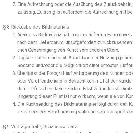
Eine Auf­rech­nung oder die Aus­übung des Zurück­be­hal­tung
zuläs­sig. Zuläs­sig ist außer­dem die Auf­rech­nung mit best
§ 8 Rückgabe des Bildmaterials
Ana­lo­ges Bild­ma­te­ri­al ist in der gelie­fer­ten Form unve
nach dem Lie­fer­da­tum, unauf­ge­for­dert zurück­zu­sen­den;
chen Geneh­mi­gung von Kunst vom ande­ren Stern.
Digi­ta­le Daten sind nach Abschluss der Nut­zung grund­sät
Bestand und/oder die Mög­lich­keit einer erneu­ten Lie­fe­
Über­lässt der Foto­graf auf Anfor­de­rung des Kun­den oder 
oder Ver­öf­fent­li­chung in Betracht kommt, hat der Kun­de 
dem Lie­fer­schein kei­ne ande­re Frist ver­merkt ist. Digi­
län­ge­rung die­ser Frist ist nur wirk­sam, wenn sie von Kun
Die Rück­sen­dung des Bild­ma­te­ri­als erfolgt durch den K
lusts oder der Beschä­di­gung wäh­rend des Trans­ports b
§ 9 Vertragsstrafe, Schadensersatz