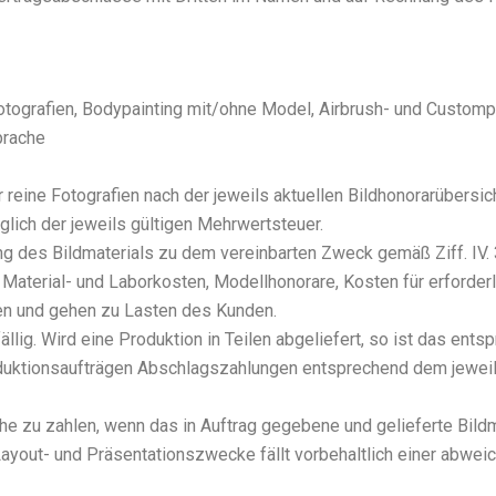
s­fo­to­gra­fien, Body­pain­ting mit/ohne Model, Air­brush- und Cus­tom­p
ra­che
ei­ne Foto­gra­fien nach der jeweils aktu­el­len Bild­ho­no­rar­über­si
ich der jeweils gül­ti­gen Mehr­wert­steu­er.
ng des Bild­ma­te­ri­als zu dem ver­ein­bar­ten Zweck gemäß Ziff. IV. 
te­ri­al- und Labor­kos­ten, Modell­ho­no­ra­re, Kos­ten für erfor­der­li
l­ten und gehen zu Las­ten des Kun­den.
lig. Wird eine Pro­duk­ti­on in Tei­len abge­lie­fert, so ist das ent­spr
ro­duk­ti­ons­auf­trä­gen Abschlags­zah­lun­gen ent­spre­chend dem jewe
u zah­len, wenn das in Auf­trag gege­be­ne und gelie­fer­te Bild­ma­te­
­out- und Prä­sen­ta­ti­ons­zwe­cke fällt vor­be­halt­lich einer abwei­