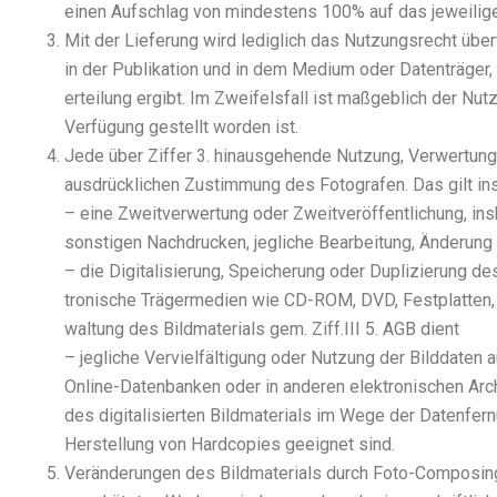
einen Auf­schlag von min­des­tens 100% auf das jewei­li­ge 
Mit der Lie­fe­rung wird ledig­lich das Nut­zungs­recht übe
in der Publi­ka­ti­on und in dem Medi­um oder Daten­trä­ge
er­tei­lung ergibt. Im Zwei­fels­fall ist maß­geb­lich der Nu
Ver­fü­gung gestellt wor­den ist.
Jede über Zif­fer 3. hin­aus­ge­hen­de Nut­zung, Ver­wer­tung, V
aus­drück­li­chen Zustim­mung des Foto­gra­fen. Das gilt ins­
– eine Zweit­ver­wer­tung oder Zweit­ver­öf­fent­li­chung, in
sons­ti­gen Nach­dru­cken, jeg­li­che Bear­bei­tung, Ände­rung
– die Digi­ta­li­sie­rung, Spei­che­rung oder Dupli­zie­rung de
tro­ni­sche Trä­ger­me­di­en wie CD-ROM, DVD, Fest­plat­ten, 
wal­tung des Bild­ma­te­ri­als gem. Ziff.III 5. AGB dient
– jeg­li­che Ver­viel­fäl­ti­gung oder Nut­zung der Bild­da­ten 
Online-Daten­ban­ken oder in ande­ren elek­tro­ni­schen Arch
des digi­ta­li­sier­ten Bild­ma­te­ri­als im Wege der Daten­fe
Her­stel­lung von Hard­co­pies geeig­net sind.
Ver­än­de­run­gen des Bild­ma­te­ri­als durch Foto-Com­po­sing