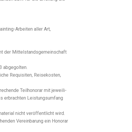
ain­ting-Arbei­ten aller Art,
cht der Mit­tel­stands­ge­mein­schaft
3 abge­gol­ten.
­che Requi­si­ten, Rei­se­kos­ten,
e­chen­de Teil­ho­no­rar mit jewei­li­
ils erbrach­ten Leis­tungs­um­fang
ri­al nicht ver­öf­fent­licht wird.
chen­den Ver­ein­ba­rung ein Hono­rar