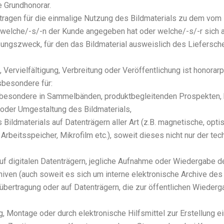
Grund­ho­no­rar.
r­tra­gen für die ein­ma­li­ge Nut­zung des Bild­ma­te­ri­als zu dem 
r, wel­che/-s/-n der Kun­de ange­ge­ben hat oder wel­che/-s/-r sic
t­zungs­zweck, für den das Bild­ma­te­ri­al aus­weis­lich des Lie­fer­s
er­viel­fäl­ti­gung, Ver­brei­tung oder Ver­öf­fent­li­chung ist hono­rar­
be­son­de­re für:
s­be­son­de­re in Sam­mel­bän­den, pro­dukt­be­glei­ten­den Pro­spek­t
 oder Umge­stal­tung des Bild­ma­te­ri­als,
s Bild­ma­te­ri­als auf Daten­trä­gern aller Art (z.B. magne­ti­sche, opt
Arbeits­spei­cher, Mikro­film etc.), soweit die­ses nicht nur der tech
auf digi­ta­len Daten­trä­gern, jeg­li­che Auf­nah­me oder Wie­der­ga­be d
i­ven (auch soweit es sich um inter­ne elek­tro­ni­sche Archi­ve des 
rn­über­tra­gung oder auf Daten­trä­gern, die zur öffent­li­chen Wie­der
, Mon­ta­ge oder durch elek­tro­ni­sche Hilfs­mit­tel zur Erstel­lung ei