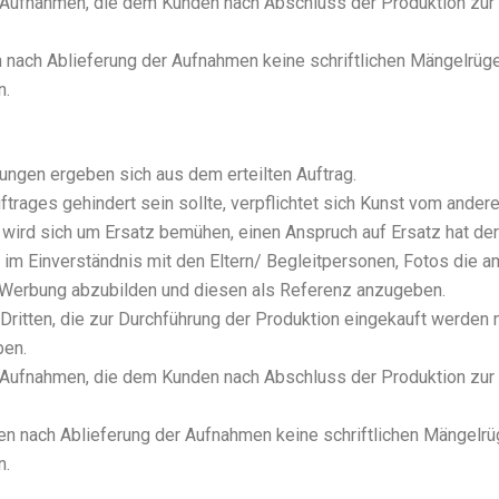
ie Auf­nah­men, die dem Kun­den nach Abschluss der Pro­duk­ti­on zur
h Ablie­fe­rung der Auf­nah­men kei­ne schrift­li­chen Män­gel­rü­g
n.
n­gen erge­ben sich aus dem erteil­ten Auf­trag.
ra­ges gehin­dert sein soll­te, ver­pflich­tet sich Kunst vom ande­re
rn wird sich um Ersatz bemü­hen, einen Anspruch auf Ersatz hat der
 im Ein­ver­ständ­nis mit den Eltern/ Begleit­per­so­nen, Fotos die
 Wer­bung abzu­bil­den und die­sen als Refe­renz anzu­ge­ben.
Drit­ten, die zur Durch­füh­rung der Pro­duk­ti­on ein­ge­kauft wer­d
ben.
ie Auf­nah­men, die dem Kun­den nach Abschluss der Pro­duk­ti­on zur
ach Ablie­fe­rung der Auf­nah­men kei­ne schrift­li­chen Män­gel­rü­
n.