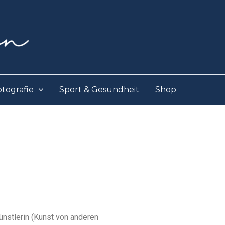
otografie
Sport & Gesundheit
Shop
ünst­le­rin (Kunst von ande­ren