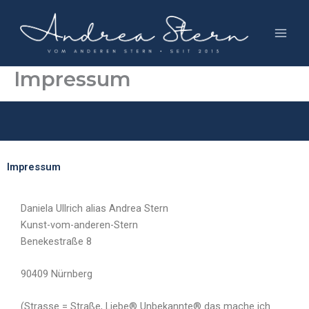
Zum
Inhalt
springen
Impressum
Impressum
Danie­la Ull­rich ali­as Andrea Stern
Kunst-vom-ande­ren-Stern
Bene­ke­stra­ße 8
90409 Nürn­berg
(Stras­se = Stra­ße, Lie­be® Unbe­kann­te® das mache ich