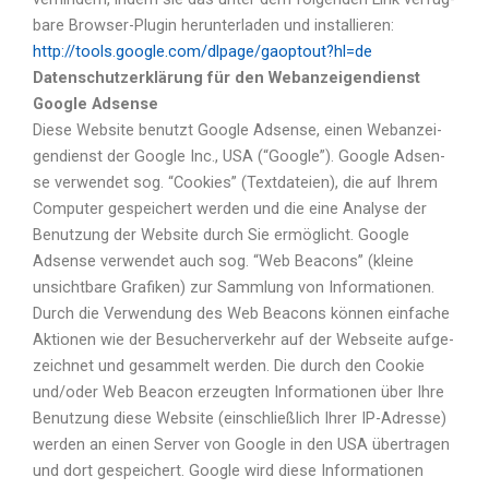
ba­re Brow­ser-Plug­in her­un­ter­la­den und instal­lie­ren:
http://tools.google.com/dlpage/gaoptout?hl=de
Datenschutzerklärung für den Webanzeigendienst
Google Adsense
Die­se Web­site benutzt Goog­le Adsen­se, einen Web­an­zei­
gen­dienst der Goog­le Inc., USA (“Goog­le”). Goog­le Adsen­
se ver­wen­det sog. “Coo­kies” (Text­da­tei­en), die auf Ihrem
Com­pu­ter gespei­chert wer­den und die eine Ana­ly­se der
Benut­zung der Web­site durch Sie ermög­licht. Goog­le
Adsen­se ver­wen­det auch sog. “Web Bea­cons” (klei­ne
unsicht­ba­re Gra­fi­ken) zur Samm­lung von Infor­ma­tio­nen.
Durch die Ver­wen­dung des Web Bea­cons kön­nen ein­fa­che
Aktio­nen wie der Besu­cher­ver­kehr auf der Web­sei­te auf­ge­
zeich­net und gesam­melt wer­den. Die durch den Coo­kie
und/oder Web Bea­con erzeug­ten Infor­ma­tio­nen über Ihre
Benut­zung die­se Web­site (ein­schließ­lich Ihrer IP-Adres­se)
wer­den an einen Ser­ver von Goog­le in den USA über­tra­gen
und dort gespei­chert. Goog­le wird die­se Infor­ma­tio­nen