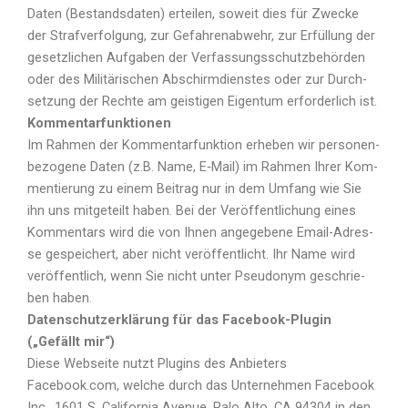
Daten (Bestands­da­ten) ertei­len, soweit dies für Zwe­cke
der Straf­ver­fol­gung, zur Gefah­ren­ab­wehr, zur Erfül­lung der
gesetz­li­chen Auf­ga­ben der Ver­fas­sungs­schutz­be­hör­den
oder des Mili­tä­ri­schen Abschirm­diens­tes oder zur Durch­
set­zung der Rech­te am geis­ti­gen Eigen­tum erfor­der­lich ist.
Kommentarfunktionen
Im Rah­men der Kom­men­tar­funk­ti­on erhe­ben wir per­so­nen­
be­zo­ge­ne Daten (z.B. Name, E‑Mail) im Rah­men Ihrer Kom­
men­tie­rung zu einem Bei­trag nur in dem Umfang wie Sie
ihn uns mit­ge­teilt haben. Bei der Ver­öf­fent­li­chung eines
Kom­men­tars wird die von Ihnen ange­ge­be­ne Email-Adres­
se gespei­chert, aber nicht ver­öf­fent­licht. Ihr Name wird
ver­öf­fent­lich, wenn Sie nicht unter Pseud­onym geschrie­
ben haben.
Datenschutzerklärung für das Facebook-Plugin
(„Gefällt mir“)
Die­se Web­sei­te nutzt Plug­ins des Anbie­ters
Facebook.com, wel­che durch das Unter­neh­men Face­book
Inc., 1601 S. Cali­for­nia Ave­nue, Palo Alto, CA 94304 in den