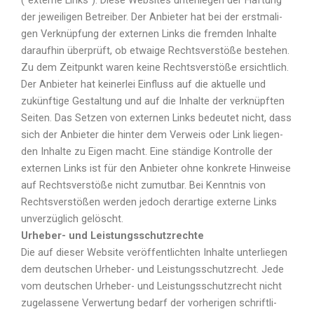
(“exter­ne Links”). Die­se Web­sites unter­lie­gen der Haf­tung
der jewei­li­gen Betrei­ber. Der Anbie­ter hat bei der erst­ma­li­
gen Ver­knüp­fung der exter­nen Links die frem­den Inhal­te
dar­auf­hin über­prüft, ob etwa­ige Rechts­ver­stö­ße bestehen.
Zu dem Zeit­punkt waren kei­ne Rechts­ver­stö­ße ersicht­lich.
Der Anbie­ter hat kei­ner­lei Ein­fluss auf die aktu­el­le und
zukünf­ti­ge Gestal­tung und auf die Inhal­te der ver­knüpf­ten
Sei­ten. Das Set­zen von exter­nen Links bedeu­tet nicht, dass
sich der Anbie­ter die hin­ter dem Ver­weis oder Link lie­gen­
den Inhal­te zu Eigen macht. Eine stän­di­ge Kon­trol­le der
exter­nen Links ist für den Anbie­ter ohne kon­kre­te Hin­wei­se
auf Rechts­ver­stö­ße nicht zumut­bar. Bei Kennt­nis von
Rechts­ver­stö­ßen wer­den jedoch der­ar­ti­ge exter­ne Links
unver­züg­lich gelöscht.
Urheber- und Leistungsschutzrechte
Die auf die­ser Web­site ver­öf­fent­lich­ten Inhal­te unter­lie­gen
dem deut­schen Urhe­ber- und Leis­tungs­schutz­recht. Jede
vom deut­schen Urhe­ber- und Leis­tungs­schutz­recht nicht
zuge­las­se­ne Ver­wer­tung bedarf der vor­he­ri­gen schrift­li­