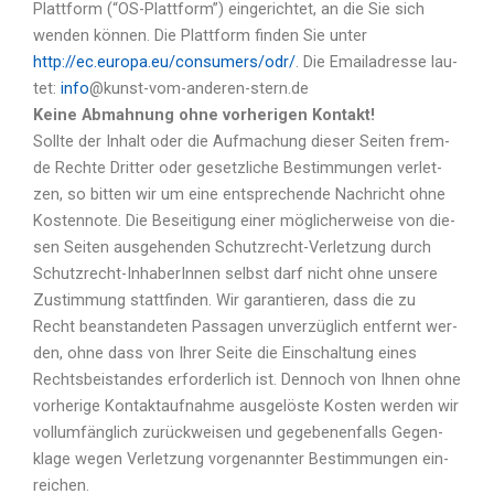
Platt­form (“OS-Platt­form”) ein­ge­rich­tet, an die Sie sich
wen­den kön­nen. Die Platt­form fin­den Sie unter
http://ec.europa.eu/consumers/odr/
. Die Email­adres­se lau­
tet:
info
@kunst-vom-anderen-stern.de
Keine Abmahnung ohne vorherigen Kontakt!
Soll­te der Inhalt oder die Auf­ma­chung die­ser Sei­ten frem­
de Rech­te Drit­ter oder gesetz­li­che Bestim­mun­gen ver­let­
zen, so bit­ten wir um eine ent­spre­chen­de Nach­richt ohne
Kos­ten­no­te. Die Besei­ti­gung einer mög­li­cher­wei­se von die­
sen Sei­ten aus­ge­hen­den Schutz­recht-Ver­let­zung durch
Schutz­recht-Inha­be­rIn­nen selbst darf nicht ohne unse­re
Zustim­mung statt­fin­den. Wir garan­tie­ren, dass die zu
Recht bean­stan­de­ten Pas­sa­gen unver­züg­lich ent­fernt wer­
den, ohne dass von Ihrer Sei­te die Ein­schal­tung eines
Rechts­bei­stan­des erfor­der­lich ist. Den­noch von Ihnen ohne
vor­he­ri­ge Kon­takt­auf­nah­me aus­ge­lös­te Kos­ten wer­den wir
voll­um­fäng­lich zurück­wei­sen und gege­be­nen­falls Gegen­
kla­ge wegen Ver­let­zung vor­ge­nann­ter Bestim­mun­gen ein­
rei­chen.