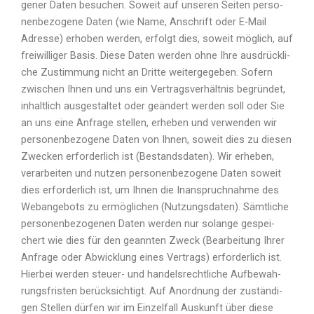
ge­ner Daten besu­chen. Soweit auf unse­ren Sei­ten per­so­
nen­be­zo­ge­ne Daten (wie Name, Anschrift oder E‑Mail
Adres­se) erho­ben wer­den, erfolgt dies, soweit mög­lich, auf
frei­wil­li­ger Basis. Die­se Daten wer­den ohne Ihre aus­drück­li­
che Zustim­mung nicht an Drit­te wei­ter­ge­ge­ben. Sofern
zwi­schen Ihnen und uns ein Ver­trags­ver­hält­nis begrün­det,
inhalt­lich aus­ge­stal­tet oder geän­dert wer­den soll oder Sie
an uns eine Anfra­ge stel­len, erhe­ben und ver­wen­den wir
per­so­nen­be­zo­ge­ne Daten von Ihnen, soweit dies zu die­sen
Zwe­cken erfor­der­lich ist (Bestands­da­ten). Wir erhe­ben,
ver­ar­bei­ten und nut­zen per­so­nen­be­zo­ge­ne Daten soweit
dies erfor­der­lich ist, um Ihnen die Inan­spruch­nah­me des
Web­an­ge­bots zu ermög­li­chen (Nut­zungs­da­ten). Sämt­li­che
per­so­nen­be­zo­ge­nen Daten wer­den nur solan­ge gespei­
chert wie dies für den geann­ten Zweck (Bear­bei­tung Ihrer
Anfra­ge oder Abwick­lung eines Ver­trags) erfor­der­lich ist.
Hier­bei wer­den steu­er- und han­dels­recht­li­che Auf­be­wah­
rungs­fris­ten berück­sich­tigt. Auf Anord­nung der zustän­di­
gen Stel­len dür­fen wir im Ein­zel­fall Aus­kunft über die­se