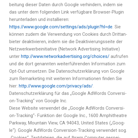
bei­tung die­ser Daten durch Goog­le ver­hin­dern, indem sie
das unter dem fol­gen­den Link ver­füg­ba­re Brow­ser-Plug­in
her­un­ter­la­den und instal­lie­ren:
https://www.google.com/settings/ads/plugin?hl=de
. Sie
kön­nen zudem die Ver­wen­dung von Coo­kies durch Dritt­an­
bie­ter deak­ti­vie­ren, indem sie die Deak­ti­vie­rungs­sei­te der
Netz­werk­wer­be­initia­ti­ve (Net­work Adver­ti­sing Initia­ti­ve)
unter
http://www.networkadvertising.org/choices/
auf­ru­fen
und die dort genann­ten wei­ter­füh­ren­den Infor­ma­ti­on zum
Opt-Out umset­zen. Die Daten­schutz­er­klä­rung von Goog­le
zum Remar­ke­ting mit wei­te­ren Infor­ma­tio­nen fin­den Sie
hier:
http://www.google.com/privacy/ads/
.
Daten­schutz­er­klä­rung für das „Goog­le AdWords Con­ver­si­
on-Track­ing“ von Goog­le Inc.
Die­se Web­site ver­wen­det die „Goog­le AdWords Con­ver­si­
on-Track­ing“- Funk­ti­on der Goog­le Inc., 1600 Amphi­theat­re
Park­way, Moun­tain View, CA 94043, United Sta­tes („Goog­
le“). Goog­le AdWords Con­ver­si­on-Track­ing ver­wen­det sog.
„Coo­kies“, Text­da­tei­en, die auf Ihrem Com­pu­ter gespei­